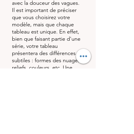
avec la douceur des vagues.
Il est important de préciser
que vous choisirez votre
modèle, mais que chaque
tableau est unique. En effet,
bien que faisant partie d'une
série, votre tableau
présentera des différences
subtiles : formes des nuages,
reliefs, couleurs, etc. Une
copie exacte ne rendrait pas
l'œuvre unique. Chaque
tableau est donc un
exemplaire unique, ce qui lui
confère toute sa valeur.