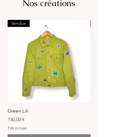
Nos créations
Vendue
Vendue
Green Lili
TerraBouCotta
Prix
Prix
130,00 €
140,00 €
TVA Incluse
TVA Incluse